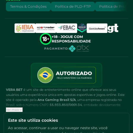
Termos & Condições
Política de PLD-FTP
Política de Privaci
+18 · JOGUE COM
RESPONSABILIDADE
PAGAMENTO
:
VERA BET
é um site de entretenimento online que oferece aos seus
usuários uma experiência única em apostas esportivas e jogos online. Este
site é operado pela
Ana Gaming Brasil S/A
, uma empresa registrada no
Brasil, sob o número CNPJ
55.933.850/0001-34
, entidade devidamente
Ver mais
autorizada a operar a modalidade lotérica de apostas de quota fixa no Brasil,
em temática desportiva e jogos online, conjuntamente, pela Secretaria de
Este site utiliza cookies
Prêmios e Apostas do Ministério da Fazenda, conforme Portaria SPA/MF
n.º 322/2025, publicada em 17 de fevereiro de 2025 no Diário Oficial da
CENTRAL DE JOGO RESPONSÁVEL
DENÚNCIAS
PRIVACIDADE
OUVIDORIA
Ao acessar, continuar a usar ou navegar neste site, você
República Federativa do Brasil.