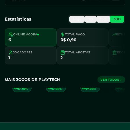
Deutsches Blackjack
é um jogo de cassino online
Estatísticas
disponível na
Vera Bet
, desenvolvido pelo provedor
Hoje
7D
15D
30D
Playtech
. Com uma taxa de retorno ao jogador (RTP)
média de até
99.29%
, você pode jogar agora mesmo e
ONLINE AGORA
TOTAL PAGO
RTP RE
se divertir. Jogue com responsabilidade!
6
R$ 0,90
-
Como jogar Deutsches Blackjack na Vera Bet
JOGADORES
TOTAL APOSTAS
EDGE D
1
Para começar a jogar
Deutsches Blackjack
2
, basta
-
ajustar o valor da aposta e iniciar a rodada. O jogo é
intuitivo e indicado tanto para iniciantes quanto para
jogadores experientes da Playtech.
MAIS JOGOS DE PLAYTECH
VER TODOS
RTP
RTP
RTP
RTP
Sobre o Deutsches Blackjack
97.30%
97.00%
97.00%
99.29
JOGAR
JOGAR
JOGAR
JOGAR
O
Deutsches Blackjack
é desenvolvido pela
Playtech
e opera com tecnologia RNG (Random Number
Generator) certificada, garantindo resultados
aleatórios e independentes em cada rodada. Com RTP
médio de
99.29%
, oferece uma boa relação entre risco
e retorno.