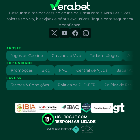
Por que jogar Deutsches Blackjack na Vera Bet
Descubra o melhor cassino online do Brasil com a Vera Bet! Slots,
Na
Vera Bet
, você joga com total segurança, suporte
roletas ao vivo, blackjack e bônus exclusivos. Jogue com segurança
rápido e depósitos via Pix. A plataforma é licenciada,
e confiança.
reúne dezenas de outros títulos da Playtech e
promove o jogo responsável. Aposte com consciência!
APOSTE
RTP
Margem da casa
Jogos de Cassino
Cassino ao Vivo
Todos os Jogos
Aposta
99.29%
0.71%
COMUNIDADE
Promoções
Blog
FAQ
Central de Ajuda
Baixar App
REGRAS
Termos & Condições
Política de PLD-FTP
Política de Privaci
+18 · JOGUE COM
RESPONSABILIDADE
PAGAMENTO
: