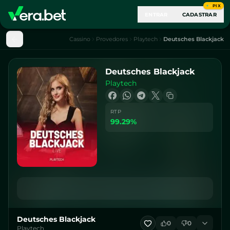
PIX
ENTRAR
CADASTRAR
Cassino
Provedores
Playtech
Deutsches Blackjack
Deutsches Blackjack
Playtech
RTP
99.29%
Deutsches Blackjack
0
0
Playtech