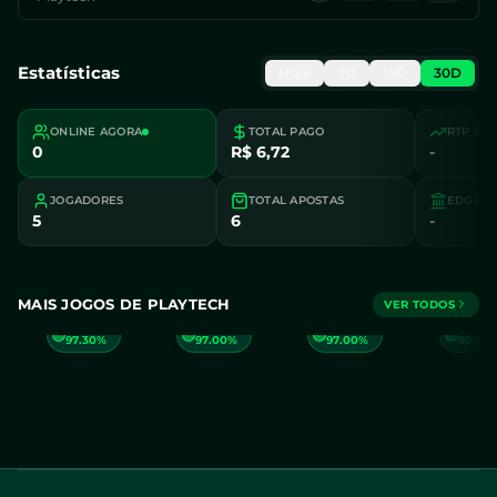
Blackjack 9
é um jogo de cassino online disponível na
Estatísticas
Vera Bet
, desenvolvido pelo provedor
Hoje
Playtech
7D
15D
. Com
30D
uma taxa de retorno ao jogador (RTP) média de até
99.29%
, você pode jogar agora mesmo e se divertir.
ONLINE AGORA
TOTAL PAGO
RTP RE
Jogue com responsabilidade!
0
R$ 6,72
-
Como jogar Blackjack 9 na Vera Bet
JOGADORES
TOTAL APOSTAS
EDGE D
5
Para começar a jogar
Blackjack 9
6
, basta ajustar o
-
valor da aposta e iniciar a rodada. O jogo é intuitivo e
indicado tanto para iniciantes quanto para jogadores
experientes da Playtech.
MAIS JOGOS DE PLAYTECH
VER TODOS
RTP
RTP
RTP
RTP
Sobre o Blackjack 9
97.30%
97.00%
97.00%
99.29
JOGAR
JOGAR
JOGAR
JOGAR
O
Blackjack 9
é desenvolvido pela
Playtech
e opera
com tecnologia RNG (Random Number Generator)
certificada, garantindo resultados aleatórios e
independentes em cada rodada. Com RTP médio de
99.29%
, oferece uma boa relação entre risco e retorno.