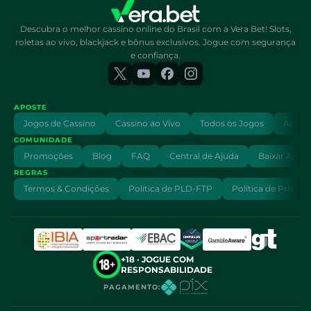
Por que jogar Blackjack 8 na Vera Bet
Na
Vera Bet
, você joga com total segurança, suporte
Descubra o melhor cassino online do Brasil com a Vera Bet! Slots,
rápido e depósitos via Pix. A plataforma é licenciada,
roletas ao vivo, blackjack e bônus exclusivos. Jogue com segurança
reúne dezenas de outros títulos da Playtech e
e confiança.
promove o jogo responsável. Aposte com consciência!
RTP
Margem da casa
APOSTE
99.29%
0.71%
Jogos de Cassino
Cassino ao Vivo
Todos os Jogos
Aposta
COMUNIDADE
Promoções
Blog
FAQ
Central de Ajuda
Baixar App
REGRAS
Termos & Condições
Política de PLD-FTP
Política de Privaci
+18 · JOGUE COM
RESPONSABILIDADE
PAGAMENTO
: