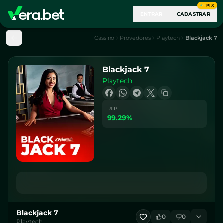
PIX
ENTRAR
CADASTRAR
Cassino
Provedores
Playtech
Blackjack 7
Blackjack 7
Playtech
RTP
99.29%
Blackjack 7
0
0
Playtech