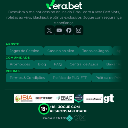
Por que jogar Blackjack 1 na Vera Bet
Na
Vera Bet
, você joga com total segurança, suporte
Descubra o melhor cassino online do Brasil com a Vera Bet! Slots,
rápido e depósitos via Pix. A plataforma é licenciada,
roletas ao vivo, blackjack e bônus exclusivos. Jogue com segurança
reúne dezenas de outros títulos da Playtech e
e confiança.
promove o jogo responsável. Aposte com consciência!
RTP
Margem da casa
APOSTE
99.29%
0.71%
Jogos de Cassino
Cassino ao Vivo
Todos os Jogos
Aposta
COMUNIDADE
Promoções
Blog
FAQ
Central de Ajuda
Baixar App
REGRAS
Termos & Condições
Política de PLD-FTP
Política de Privaci
+18 · JOGUE COM
RESPONSABILIDADE
PAGAMENTO
: