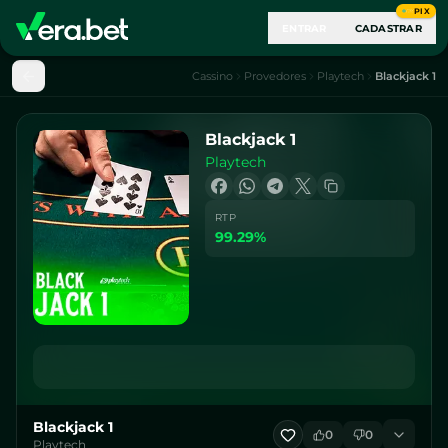
PIX
ENTRAR
CADASTRAR
Cassino
Provedores
Playtech
Blackjack 1
Blackjack 1
Playtech
RTP
99.29%
Blackjack 1
0
0
Playtech