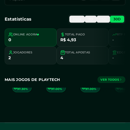
Blackjack 1
é um jogo de cassino online disponível na
Estatísticas
Vera Bet
, desenvolvido pelo provedor
Hoje
Playtech
7D
15D
. Com
30D
uma taxa de retorno ao jogador (RTP) média de até
99.29%
, você pode jogar agora mesmo e se divertir.
ONLINE AGORA
TOTAL PAGO
RTP RE
Jogue com responsabilidade!
0
R$ 4,93
-
Como jogar Blackjack 1 na Vera Bet
JOGADORES
TOTAL APOSTAS
EDGE D
2
Para começar a jogar
Blackjack 1
4
, basta ajustar o
-
valor da aposta e iniciar a rodada. O jogo é intuitivo e
indicado tanto para iniciantes quanto para jogadores
experientes da Playtech.
MAIS JOGOS DE PLAYTECH
VER TODOS
RTP
RTP
RTP
RTP
Sobre o Blackjack 1
97.30%
97.00%
97.00%
99.29
JOGAR
JOGAR
JOGAR
JOGAR
O
Blackjack 1
é desenvolvido pela
Playtech
e opera
com tecnologia RNG (Random Number Generator)
certificada, garantindo resultados aleatórios e
independentes em cada rodada. Com RTP médio de
99.29%
, oferece uma boa relação entre risco e retorno.