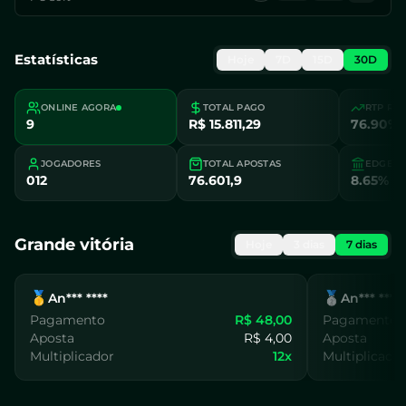
Candy Bonanza
é um jogo de cassino online
Estatísticas
disponível na
Vera Bet
, desenvolvido pelo provedor
Hoje
7D
15D
30D
PG Soft
. Com uma taxa de retorno ao jogador (RTP)
média de até
96.72%
, você pode jogar agora mesmo e
ONLINE AGORA
TOTAL PAGO
RTP RE
se divertir. Jogue com responsabilidade!
9
R$ 15.811,29
76.90%
Como jogar Candy Bonanza na Vera Bet
JOGADORES
TOTAL APOSTAS
EDGE D
012
Para começar a jogar
Candy Bonanza
76.601,9
, basta ajustar o
8.65%
valor da aposta e iniciar a rodada. O jogo é intuitivo e
indicado tanto para iniciantes quanto para jogadores
experientes da PG Soft.
Grande vitória
Hoje
3 dias
7 dias
Sobre o Candy Bonanza
🥇
🥈
An*** ****
An*** ****
O
Candy Bonanza
é desenvolvido pela
PG Soft
e
opera com tecnologia RNG (Random Number
Pagamento
R$ 48,00
Pagamento
Aposta
R$ 4,00
Aposta
Generator) certificada, garantindo resultados
Multiplicador
12
x
Multiplicado
aleatórios e independentes em cada rodada. Com RTP
médio de
96.72%
, oferece uma boa relação entre risco
e retorno.