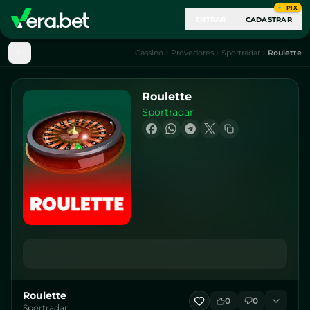
PIX
ENTRAR
CADASTRAR
Cassino
Provedores
Sportradar
Roulette
Roulette
Sportradar
Roulette
0
0
Sportradar