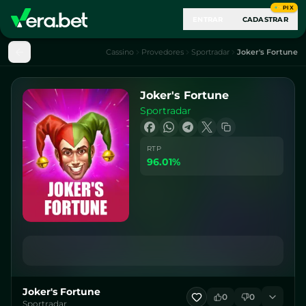
PIX
ENTRAR
CADASTRAR
Cassino
Provedores
Sportradar
Joker's Fortune
Joker's Fortune
Sportradar
RTP
96.01%
Joker's Fortune
0
0
Sportradar