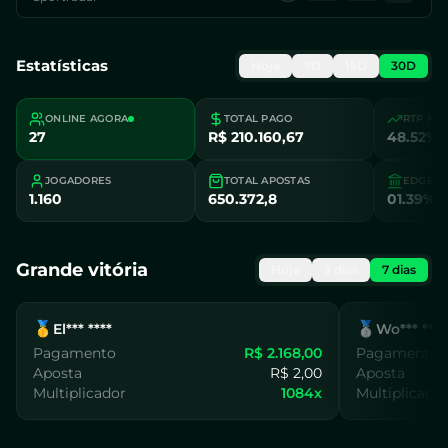
Joker's Fortune
é um jogo de cassino online
Estatísticas
disponível na
Vera Bet
, desenvolvido pelo provedor
Hoje
7D
15D
30D
Sportradar
. Com uma taxa de retorno ao jogador
(RTP) média de até
96.01%
, você pode jogar agora
ONLINE AGORA
TOTAL PAGO
RTP RE
mesmo e se divertir. Jogue com responsabilidade!
27
R$ 210.160,67
48.52%
Como jogar Joker's Fortune na Vera Bet
JOGADORES
TOTAL APOSTAS
EDGE D
1.160
Para começar a jogar
Joker's Fortune
650.372,8
, basta ajustar o
01.39%
valor da aposta e iniciar a rodada. O jogo é intuitivo e
indicado tanto para iniciantes quanto para jogadores
experientes da Sportradar.
Grande vitória
Hoje
3 dias
7 dias
Sobre o Joker's Fortune
🥇
🥈
El*** ****
Wo*** ****
O
Joker's Fortune
é desenvolvido pela
Sportradar
e
opera com tecnologia RNG (Random Number
Pagamento
R$ 2.168,00
Pagamento
Aposta
R$ 2,00
Aposta
Generator) certificada, garantindo resultados
Multiplicador
1084
x
Multiplicado
aleatórios e independentes em cada rodada. Com RTP
médio de
96.01%
, oferece uma boa relação entre risco
e retorno.