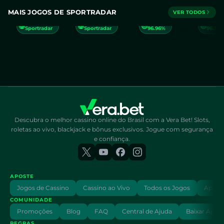
MAIS JOGOS DE SPORTRADAR
VER TODOS
Por que jogar Joker's Fortune na Vera Bet
Provedor
Provedor
RTP
RTP
Na
Sportradar
Vera Bet
, você joga com total segurança, suporte
Sportradar
96.96%
96.36
JOGAR
JOGAR
JOGAR
JOGAR
rápido e depósitos via Pix. A plataforma é licenciada,
reúne dezenas de outros títulos da Sportradar e
promove o jogo responsável. Aposte com consciência!
RTP
Margem da casa
96.01%
3.99%
Descubra o melhor cassino online do Brasil com a Vera Bet! Slots,
roletas ao vivo, blackjack e bônus exclusivos. Jogue com segurança
e confiança.
APOSTE
Jogos de Cassino
Cassino ao Vivo
Todos os Jogos
Aposta
COMUNIDADE
Promoções
Blog
FAQ
Central de Ajuda
Baixar App
REGRAS