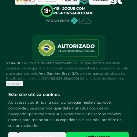
+18 · JOGUE COM
RESPONSABILIDADE
PAGAMENTO
:
VERA BET
é um site de entretenimento online que oferece aos seus
usuários uma experiência única em apostas esportivas e jogos online. Este
site é operado pela
Ana Gaming Brasil S/A
, uma empresa registrada no
Brasil, sob o número CNPJ
55.933.850/0001-34
, entidade devidamente
Ver mais
autorizada a operar a modalidade lotérica de apostas de quota fixa no Brasil,
em temática desportiva e jogos online, conjuntamente, pela Secretaria de
Este site utiliza cookies
Prêmios e Apostas do Ministério da Fazenda, conforme Portaria SPA/MF
n.º 322/2025, publicada em 17 de fevereiro de 2025 no Diário Oficial da
CENTRAL DE JOGO RESPONSÁVEL
DENÚNCIAS
PRIVACIDADE
OUVIDORIA
Ao acessar, continuar a usar ou navegar neste site, você
República Federativa do Brasil.
concorda que podemos usar determinados cookies do
navegador para melhorar sua experiência. Utilizamos cookies
© 2026 Vera Bet. Todos os direitos reservados.
Ao acessar, continuar a usar ou navegar neste site, você concorda que
Feito com 💚 para brasileiros 🇧🇷
apenas para melhorar a sua experiência e isso não interfere na
podemos usar determinados cookies do navegador para melhorar sua
18+. Jogue com responsabilidade! Ministério da Fazenda adverte: aposta não é
sua privacidade.
experiência ao usar nosso site. Utilizamos cookies apenas para melhorar a
investimento. Por isso, leia todas as informações disponíveis na nossa seção de
sua experiência e isso não interfere na sua privacidade.
Jogo Responsável. Importante: o uso de recursos do Bolsa Família, BPC e de
Recusar todos
Aceitar todos