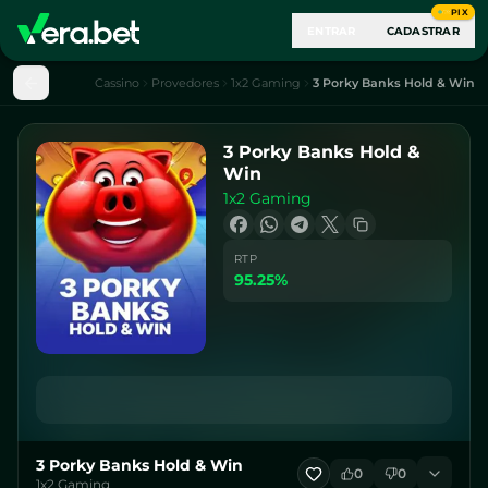
PIX
ENTRAR
CADASTRAR
Cassino
Provedores
1x2 Gaming
3 Porky Banks Hold & Win
3 Porky Banks Hold &
Win
1x2 Gaming
RTP
95.25%
3 Porky Banks Hold & Win
0
0
1x2 Gaming