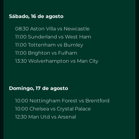
Sábado, 16 de agosto
08:30 Aston Villa vs Newcastle
11:00 Sunderland vs West Ham
11:00 Tottenham vs Burnley
11:00 Brighton vs Fulham
13:30 Wolverhampton vs Man City
Domingo, 17 de agosto
10:00 Nottingham Forest vs Brentford
10:00 Chelsea vs Crystal Palace
12:30 Man Utd vs Arsenal