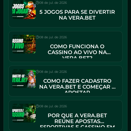
08 de jul. de 2026
5 JOGOS PARA SE DIVERTIR
NA VERA.BET
08 de jul. de 2026
COMO FUNCIONA O
CASSINO AO VIVO NA
VERA.BET?
08 de jul. de 2026
COMO FAZER CADASTRO
NA VERA.BET E COMEÇAR A
APOSTAR
08 de jul. de 2026
POR QUE A VERA.BET
REÚNE APOSTAS
ESPORTIVAS E CASSINO EM