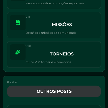
Mercados, odds e promoções esportivas
VIP
MISSÕES
Desafios e missões da comunidade
VIP
TORNEIOS
Clube VIP, torneios e benefícios
BLOG
OUTROS POSTS