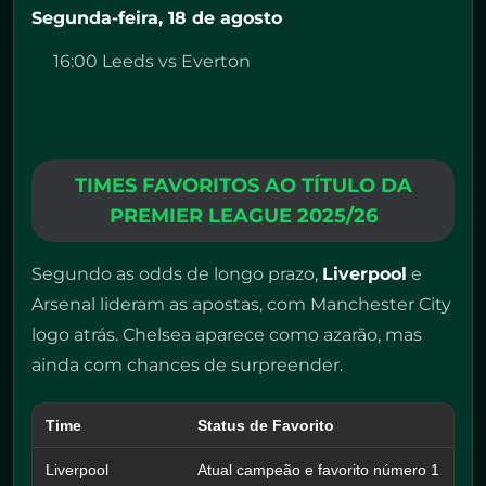
Segunda-feira, 18 de agosto
16:00 Leeds vs Everton
TIMES FAVORITOS AO TÍTULO DA
PREMIER LEAGUE 2025/26
Segundo as odds de longo prazo,
Liverpool
e
Arsenal lideram as apostas, com Manchester City
logo atrás. Chelsea aparece como azarão, mas
ainda com chances de surpreender.
Time
Status de Favorito
Liverpool
Atual campeão e favorito número 1