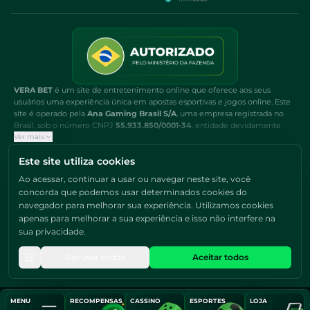
O catálogo de
jogos de cassino online
da
Vera Bet
é um
dos mais completos do mercado brasileiro. A plataforma
reúne desde os tradicionais slots até mesas ao vivo com
crupiês reais, todos desenvolvidos por provedores
reconhecidos internacionalmente.
A experiência foi pensada de ponta a ponta para agradar
VERA BET
é um site de entretenimento online que oferece aos seus
usuários uma experiência única em apostas esportivas e jogos online. Este
tanto quem quer apenas se divertir quanto quem busca
site é operado pela
Ana Gaming Brasil S/A
, uma empresa registrada no
testar estratégias e se desafiar em partidas mais
Brasil, sob o número CNPJ
55.933.850/0001-34
, entidade devidamente
competitivas. Tudo com transmissão em alta definição,
Ver mais
autorizada a operar a modalidade lotérica de apostas de quota fixa no Brasil,
em temática desportiva e jogos online, conjuntamente, pela Secretaria de
interface intuitiva e estabilidade que garante rodadas sem
Este site utiliza cookies
Prêmios e Apostas do Ministério da Fazenda, conforme Portaria SPA/MF
interrupções.
n.º 322/2025, publicada em 17 de fevereiro de 2025 no Diário Oficial da
CENTRAL DE JOGO RESPONSÁVEL
DENÚNCIAS
PRIVACIDADE
OUVIDORIA
Ao acessar, continuar a usar ou navegar neste site, você
Você pode desfrutar dos Fortunes mais famosos, estilo o
República Federativa do Brasil.
concorda que podemos usar determinados cookies do
Tigrinho, ou explorar jogos menos conhecidos, mas com
navegador para melhorar sua experiência. Utilizamos cookies
© 2026 Vera Bet. Todos os direitos reservados.
Ao acessar, continuar a usar ou navegar neste site, você concorda que
grandes chances de lucro... Escolha aquele que você mais
Feito com 💚 para brasileiros 🇧🇷
apenas para melhorar a sua experiência e isso não interfere na
podemos usar determinados cookies do navegador para melhorar sua
ama e desfrute desse deleite de oportunidades!
18+. Jogue com responsabilidade! Ministério da Fazenda adverte: aposta não é
sua privacidade.
experiência ao usar nosso site. Utilizamos cookies apenas para melhorar a
investimento. Por isso, leia todas as informações disponíveis na nossa seção de
Jogos Slots
sua experiência e isso não interfere na sua privacidade.
Jogo Responsável. Importante: o uso de recursos do Bolsa Família, BPC e de
Os
cassino online slots
Recusar todos
são os mais famosos entre os
Aceitar todos
outros programas de assistência social é estritamente proibido para atividades
O uso desta plataforma é proibido para
beneficiários de Bolsa Família e
relacionadas a apostas de quota fixa.
jogadores e ocupam grande parte do acervo da
Vera Bet
.
Benefício de Prestação Continuada (BPC).
A variedade de temas e formatos é impressionante, você
MENU
RECOMPENSAS
CASSINO
ESPORTES
LOJA
encontra desde os clássicos de frutas, como o Fortune