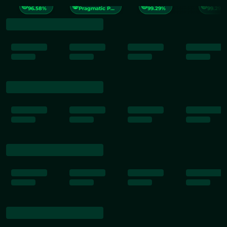
RTP
Provedor
RTP
RTP
96.58%
Pragmatic Play
99.29%
99.29%
JOGAR
JOGAR
JOGAR
JOGAR